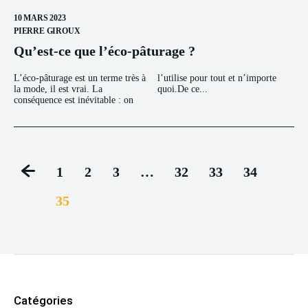
10 MARS 2023
PIERRE GIROUX
Qu’est-ce que l’éco-pâturage ?
L’éco-pâturage est un terme très à
l’utilise pour tout et n’importe
la mode, il est vrai. La
quoi.De ce...
conséquence est inévitable : on
1
2
3
…
32
33
34
35
Catégories