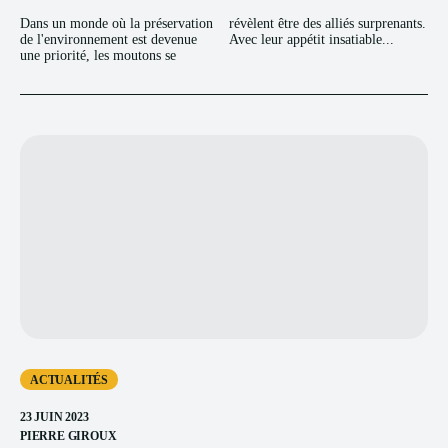
Dans un monde où la préservation
révèlent être des alliés surprenants.
de l'environnement est devenue
Avec leur appétit insatiable...
une priorité, les moutons se
ACTUALITÉS
23 JUIN 2023
PIERRE GIROUX