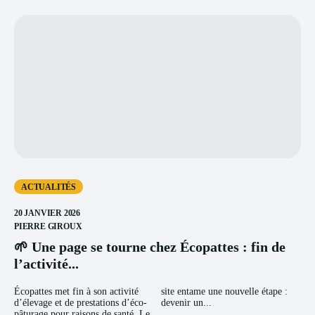
ACTUALITÉS
20 JANVIER 2026
PIERRE GIROUX
🌱 Une page se tourne chez Écopattes : fin de
l’activité...
Écopattes met fin à son activité
site entame une nouvelle étape :
d’élevage et de prestations d’éco-
devenir un...
pâturage pour raisons de santé. Le