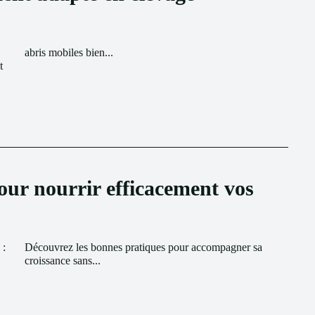
abris mobiles bien...
t
our nourrir efficacement vos
 :
sa
croissance sans...