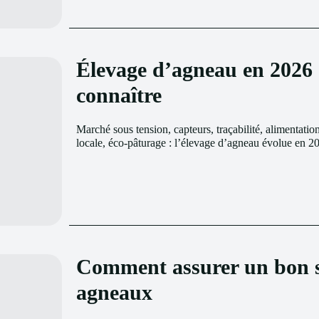
Élevage d’agneau en 2026 
connaître
Marché sous tension, capteurs, traçabilité, alimentatio
Découvrez les tendances utiles pour rester durable
locale, éco-pâturage : l’élevage d’agneau évolue en 2
Comment assurer un bon su
agneaux