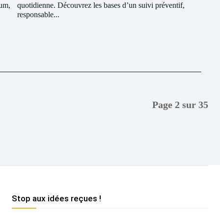
rum,
tif,
n
responsable...
Page 2 sur 35
Stop aux idées reçues !