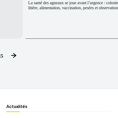
La santé des agneaux se joue avant l’urgence : colost
quotidienne. Découvrez les bases d’un suivi préven
litière, alimentation, vaccination, pesées et observatio
35
Actualités