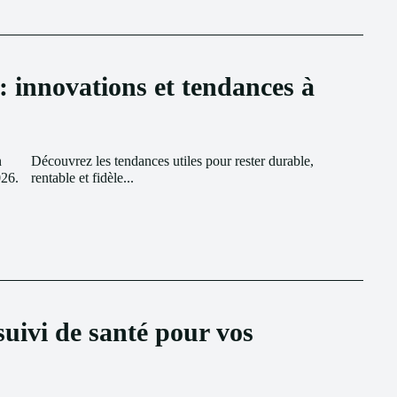
: innovations et tendances à
n
,
026.
rentable et fidèle...
ivi de santé pour vos