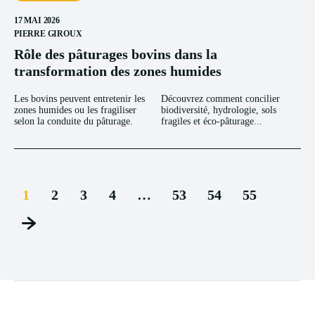
17 MAI 2026
PIERRE GIROUX
Rôle des pâturages bovins dans la
transformation des zones humides
Les bovins peuvent entretenir les
Découvrez comment concilier
zones humides ou les fragiliser
biodiversité, hydrologie, sols
selon la conduite du pâturage.
fragiles et éco-pâturage...
1
2
3
4
…
53
54
55