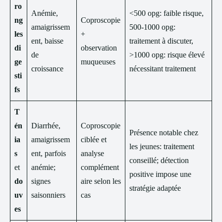
ro
Anémie,
<500 opg: faible risque,
ng
Coproscopie
amaigrissem
500-1000 opg:
les
+
ent, baisse
traitement à discuter,
di
observation
de
>1000 opg: risque élevé
ge
muqueuses
croissance
nécessitant traitement
sti
fs
T
én
Diarrhée,
Coproscopie
Présence notable chez
ia
amaigrissem
ciblée et
les jeunes: traitement
s
ent, parfois
analyse
conseillé; détection
et
anémie;
complément
positive impose une
do
signes
aire selon les
stratégie adaptée
uv
saisonniers
cas
es