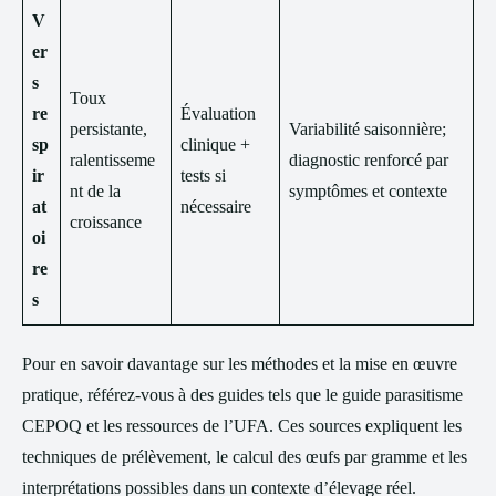
V
er
s
Toux
re
Évaluation
persistante,
Variabilité saisonnière;
sp
clinique +
ralentisseme
diagnostic renforcé par
ir
tests si
nt de la
symptômes et contexte
at
nécessaire
croissance
oi
re
s
Pour en savoir davantage sur les méthodes et la mise en œuvre
pratique, référez-vous à des guides tels que le guide parasitisme
CEPOQ et les ressources de l’UFA. Ces sources expliquent les
techniques de prélèvement, le calcul des œufs par gramme et les
interprétations possibles dans un contexte d’élevage réel.