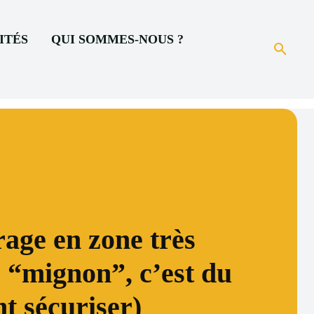
ITÉS
QUI SOMMES-NOUS ?
rage en zone très
s “mignon”, c’est du
t sécuriser)