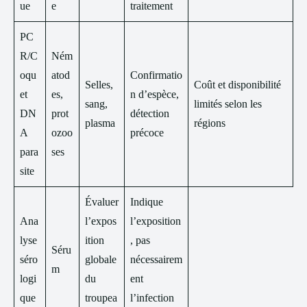
ue
e
traitement
PC
R/C
Ném
oqu
atod
Confirmatio
Selles,
Coût et disponibilité
et
es,
n d’espèce,
sang,
limités selon les
DN
prot
détection
plasma
régions
A
ozoo
précoce
para
ses
site
Évaluer
Indique
Ana
l’expos
l’exposition
lyse
ition
, pas
Séru
séro
globale
nécessairem
m
logi
du
ent
que
troupea
l’infection