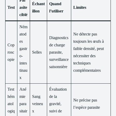
Par
Échant
Quand
Test
asite
Limites
illon
l’utiliser
ciblé
Ném
atod
Ne détecte pas
Diagnostics
es
toujours les œufs à
Cop
de charge
gastr
faible densité, peut
rosc
Selles
parasite,
o-
nécessiter des
opie
surveillance
intes
techniques
saisonnière
tinau
complémentaires
x
Test
Ané
Évaluation
hém
mie
Sang
de la
Ne précise pas
atol
para
veineu
gravité,
l’espèce parasite
ogiq
sitair
x
suivi de