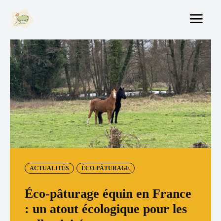
ACTUALITÉS
ÉCO-PÂTURAGE
Éco-pâturage équin en France
: un atout écologique pour les